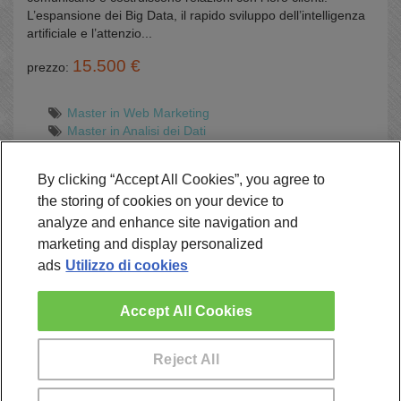
L’espansione dei Big Data, il rapido sviluppo dell’intelligenza
artificiale e l’attenzio...
15.500 €
prezzo:
Master in Web Marketing
Master in Analisi dei Dati
Master in Digital Marketing
Master in Pubblicità Digitale
By clicking “Accept All Cookies”, you agree to
In aula H-FARM Campus – Roncade (TV)
the storing of cookies on your device to
Semipresenziali H-FARM Campus – Roncade (TV)
analyze and enhance site navigation and
Richiedi Informazioni
marketing and display personalized
ads
Utilizzo di cookies
Accept All Cookies
Reject All
Regole di utilizzo
|
Politica di protezione dei dati
|
Contattaci
|
Sono un