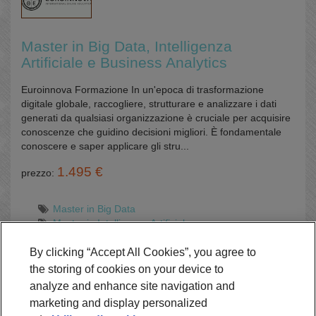
Master in Big Data, Intelligenza
Artificiale e Business Analytics
Euroinnova Formazione In un'epoca di trasformazione
digitale globale, raccogliere, strutturare e analizzare i dati
generati da qualsiasi organizzazione è cruciale per acquisire
conoscenze che guidino decisioni migliori. È fondamentale
conoscere e saper applicare gli stru...
1.495 €
prezzo:
Master in Big Data
Master in Intelligenza Artificiale
Master in Business Analytics
Online
By clicking “Accept All Cookies”, you agree to
the storing of cookies on your device to
analyze and enhance site navigation and
Richiedi Informazioni
marketing and display personalized