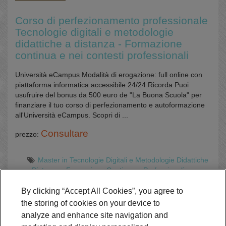
Corso di perfezionamento professionale
Tecnologie digitali e metodologie
didattiche a distanza - Formazione
continua e nei contesti professionali
Università eCampus Modalità di erogazione: full online con
piattaforma informatica accessibile 24/24 Ricorda Puoi
usufruire del bonus da 500 euro de "La Buona Scuola" per
finanziare il tuo corso di perfezionamento e autoformazione
all'Università eCampus. Scopri di ...
Consultare
prezzo:
Master in Tecnologie Digitali e Metodologie Didattiche
a Distanza - Formazione Continua e Professionali
Online
By clicking “Accept All Cookies”, you agree to
the storing of cookies on your device to
analyze and enhance site navigation and