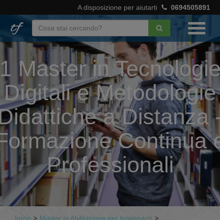
A disposizione per aiutarti
0694505891
1 Master in Tecnologi
Digitali e Metodologie
Didattiche a Distanza 
Formazione Continua 
Professionali
Inizio
>
Master in Abilitazione per Insegnanti
>