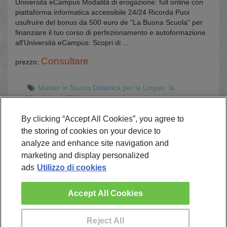
Università eCampus Modalità di erogazione: full online con
piattaforma informatica accessibile 24/24 Ricorda Puoi
usufruire del bonus da 500 euro de "La Buona Scuola" per
finanziare il tuo corso di perfezionamento e autoformazione
all'Università eCampus. Scopri di ...
Consultare
prezzo:
Master in Nuova Didattica per le Lingue: la
Metodologia CLIL
Online
By clicking “Accept All Cookies”, you agree to
the storing of cookies on your device to
analyze and enhance site navigation and
Richiedi Informazioni
marketing and display personalized
ads
Utilizzo di cookies
Accept All Cookies
Reject All