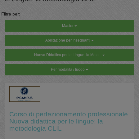
Filtra per:
Master
Abilitazione per Insegnanti
Nuova Didattica per le Lingue: la Meto...
Per modalità / luogo
Corso di perfezionamento professionale
Nuova didattica per le lingue: la
metodologia CLIL