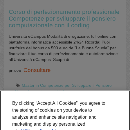
Corso di perfezionamento professionale
Competenze per sviluppare il pensiero
computazionale con il coding
Università eCampus Modalità di erogazione: full online con
piattaforma informatica accessibile 24/24 Ricorda: Puoi
usufruire del bonus da 500 euro de "La Buona Scuola" per
finanziare il tuo corso di perfezionamento e autoformazione
all'Università eCampus. Scopri di...
Consultare
prezzo:
Master in Competenze per Sviluppare il Pensiero
Computazionale con il Coding
Online
By clicking “Accept All Cookies”, you agree to
the storing of cookies on your device to
analyze and enhance site navigation and
Richiedi Informazioni
marketing and display personalized