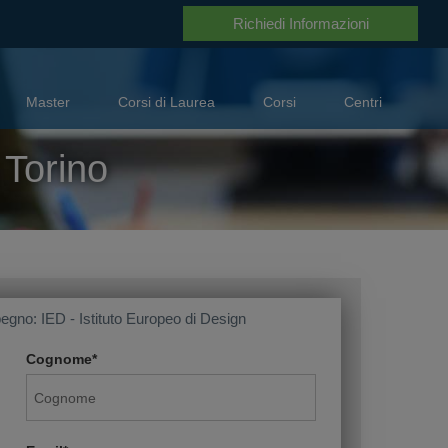
A disposizione per aiutarti
0694505891
Richiedi Informazioni
Master
Corsi di Laurea
Corsi
Centri
 Torino
egno: IED - Istituto Europeo di Design
Cognome*