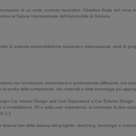
imulazione di un reale contesto lavorativo. Obiettivo finale del corso 
entare al Salone Internazionale dell’Automobile di Ginevra.
i stile di aziende automobilistiche nazionali e internazionali, studi di pr
 studenti con formazione universitaria e professionale differente una b
r la scelta delle competenze, dei materiali e delle tecnologie più approp
e major Car Interior Design and User Experience e Car Exterior Design. 
o e modellazione 3D e sulla user experience; al contempo le due classi 
la 1:1.
e diverse fasi della stesura del progetto: sketching, tecnologie e materia