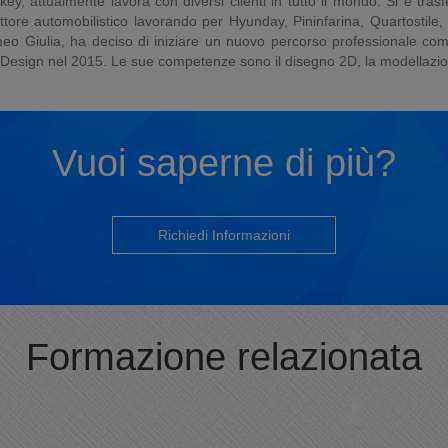
 attualmente lavora con diversi clienti in tutto il mondo. Si è trasf
ettore automobilistico lavorando per Hyunday, Pininfarina, Quartostile
o Giulia, ha deciso di iniziare un nuovo percorso professionale come
Design nel 2015. Le sue competenze sono il disegno 2D, la modellazione
Vuoi saperne di più?
Richiedi Informazioni
Formazione relazionata