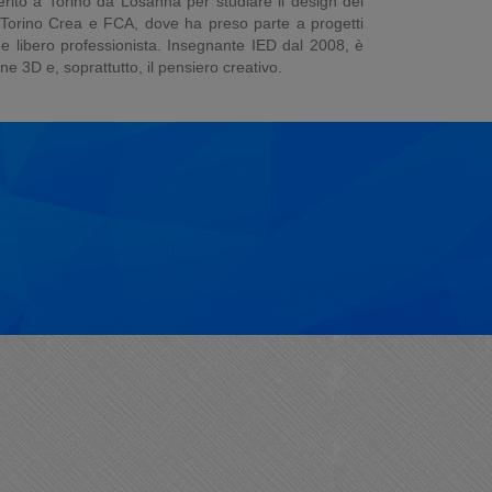
erito a Torino da Losanna per studiare il design dei
, Torino Crea e FCA, dove ha preso parte a progetti
 libero professionista. Insegnante IED dal 2008, è
 3D e, soprattutto, il pensiero creativo.