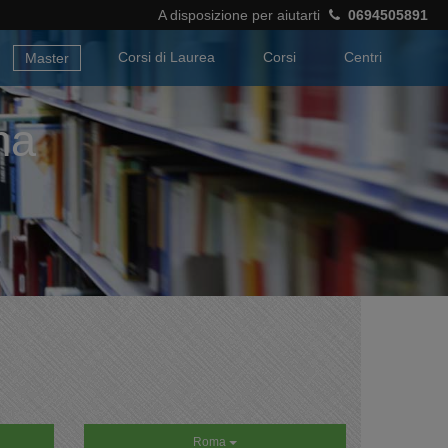
A disposizione per aiutarti
0694505891
Corsi di Laurea
Corsi
Centri
Master
ma
Roma