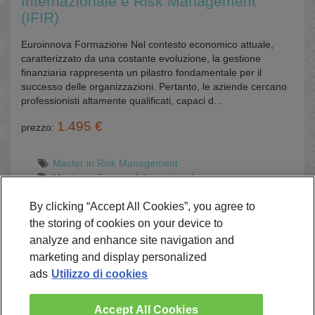
Internazionale e Risk Management
(IFIR)
Euroinnova Formazione Nel contesto economico attuale,
caratterizzato da una costante evoluzione, la gestione
finanziaria rappresenta un pilastro fondamentale per il
successo delle organizzazioni. Pertanto, le aziende cercano
professionisti altamente qualificati, capaci d...
1.495 €
prezzo:
Master in Risk Management
Master in Finanza Internazionale
Online
By clicking “Accept All Cookies”, you agree to
the storing of cookies on your device to
analyze and enhance site navigation and
Richiedi Informazioni
marketing and display personalized
ads
Utilizzo di cookies
Accept All Cookies