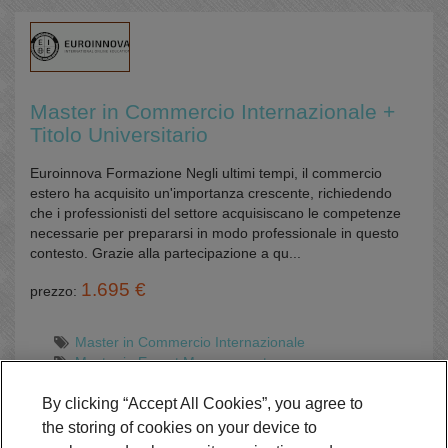
Master in Commercio Internazionale +
Titolo Universitario
Euroinnova Formazione Negli ultimi tempi, il commercio
estero ha acquisito un'importanza crescente, richiedendo
che i professionisti del settore acquisiscano le competenze
necessarie per prepararsi in modo professionale in questo
contesto. Grazie alla partecipazione a qu...
1.695 €
prezzo:
Master in Commercio Internazionale
Master in Export Management
Online
By clicking “Accept All Cookies”, you agree to
the storing of cookies on your device to