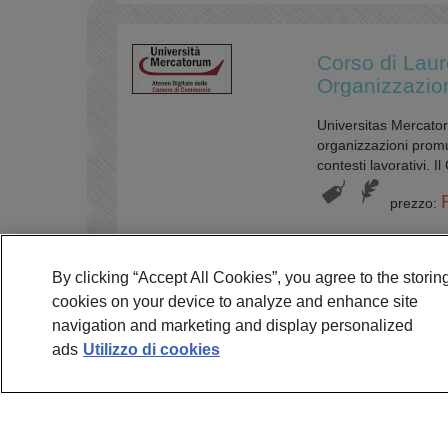
Corso di Laur
Organizzazio
Universitas Mercator
organizzazioni prom
contesti lavorativi. 
prezzo:
By clicking “Accept All Cookies”, you agree to the storing
Corso di Laur
cookies on your device to analyze and enhance site
Sviluppo Eco
navigation and marketing and display personalized
ads
Utilizzo di cookies
Universitas Mercator
Economico fornisce ag
relative alla dimens
prezzo: