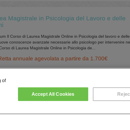
ea Magistrale in Psicologia del Lavoro e delle
ni
um Il Corso di Laurea Magistrale Online in Psicologia del lavoro e delle
uove conoscenze avanzate necessarie allo psicologo per intervenire ne
Il Corso di Laurea Magistrale Online in Psicologia de...
Retta annuale agevolata a partire da 1.700€
 of
ea Magistrale in Relazioni Internazionali per lo
nomico
Accept All Cookies
Rejec
um Il Corso di Laurea Online in Relazioni Internazionali per lo Sviluppo
li studenti gli strumenti critici per analizzare le complesse problemati
ione internazionale delle società moderne, con un appro...
Retta annuale agevolata a partire da 1.700€