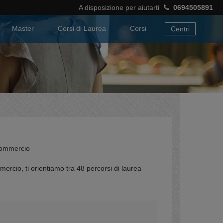
A disposizione per aiutarti
0694505891
Master
Corsi di Laurea
Corsi
Centri
 Commercio
rcio, ti orientiamo tra 48 percorsi di laurea