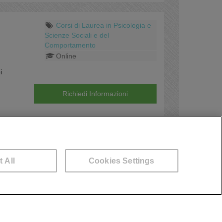
Corsi di Laurea in Psicologia e
Scienze Sociali e del
Comportamento
Online
i
Richiedi Informazioni
Corsi di Laurea in Economia
Online
t All
Cookies Settings
A disposizione per aiutarti
×
0694505891
che
Richiedi Informazioni