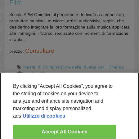
Film
Scuola APM Obiettivo: il percorso è dedicato a compositori,
produttori musicali, musicisti, artisti audio/visivi, registi, che
desiderino integrare la loro formazione sulla musica applicata
alle immagini. il Corso, realizzato con momenti di formazione
in aula...
Consultare
prezzo:
Master in Composizione della Musica per il Cinema
In aula a Cuneo
By clicking “Accept All Cookies”, you agree to
the storing of cookies on your device to
analyze and enhance site navigation and
Richiedi Informazioni
marketing and display personalized
ads
Utilizzo di cookies
Accept All Cookies