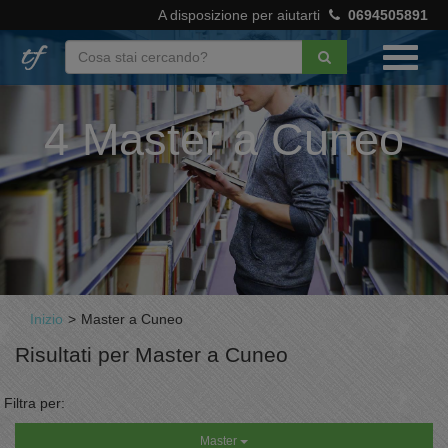
A disposizione per aiutarti
0694505891
4 Master a Cuneo
Inizio
>
Master a Cuneo
Risultati per Master a Cuneo
Filtra per:
Master