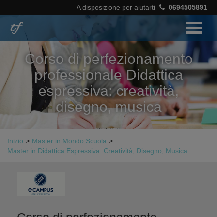
A disposizione per aiutarti
0694505891
Corso di perfezionamento
professionale Didattica
espressiva: creatività,
disegno, musica
Inizio
>
Master in Mondo Scuola
>
Master in Didattica Espressiva: Creatività, Disegno, Musica