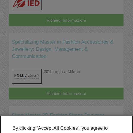
Richiedi Informazioni
Specializing Master in Fashion Accessories &
Jewellery: Design, Management &
Communication
In aula a Milano
Richiedi Informazioni
Short Master 3D Fashion Shoes Designer
By clicking “Accept All Cookies”, you agree to
Online