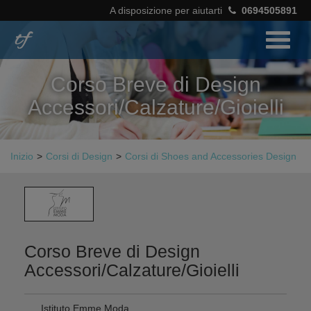
A disposizione per aiutarti
0694505891
Corso Breve di Design
Accessori/Calzature/Gioielli
Inizio
>
Corsi di Design
>
Corsi di Shoes and Accessories Design
Corso Breve di Design
Accessori/Calzature/Gioielli
Istituto Emme Moda