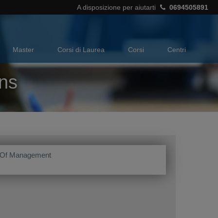
A disposizione per aiutarti
0694505891
Master
Corsi di Laurea
Corsi
Centri
ons
 Of Management