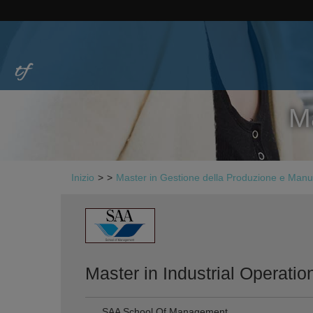
Ma
Inizio
>
>
Master in Gestione della Produzione e Manut
Master in Industrial Operatio
SAA School Of Management