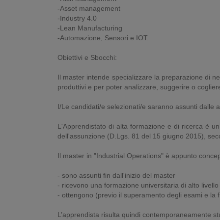
-Asset management
-Industry 4.0
-Lean Manufacturing
-Automazione, Sensori e IOT.
Obiettivi e Sbocchi:
Il master intende specializzare la preparazione di neo
produttivi e per poter analizzare, suggerire o coglier
I/Le candidati/e selezionati/e saranno assunti dalle 
L'Apprendistato di alta formazione e di ricerca è u
dell'assunzione (D.Lgs. 81 del 15 giugno 2015), se
Il master in "Industrial Operations" è appunto conce
- sono assunti fin dall'inizio del master
- ricevono una formazione universitaria di alto livello
- ottengono (previo il superamento degli esami e la fr
L’apprendista risulta quindi contemporaneamente st