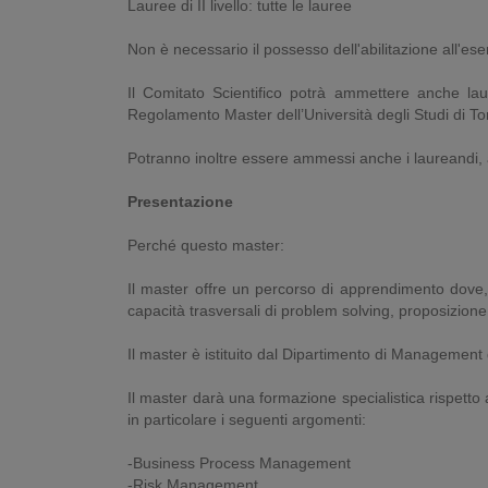
Lauree di II livello: tutte le lauree
Non è necessario il possesso dell'abilitazione all'ese
Il Comitato Scientifico potrà ammettere anche laure
Regolamento Master dell’Università degli Studi di Tor
Potranno inoltre essere ammessi anche i laureandi, a 
Presentazione
Perché questo master:
Il master offre un percorso di apprendimento dove, o
capacità trasversali di problem solving, proposizione de
Il master è istituito dal Dipartimento di Management d
Il master darà una formazione specialistica rispetto 
in particolare i seguenti argomenti:
-Business Process Management
-Risk Management