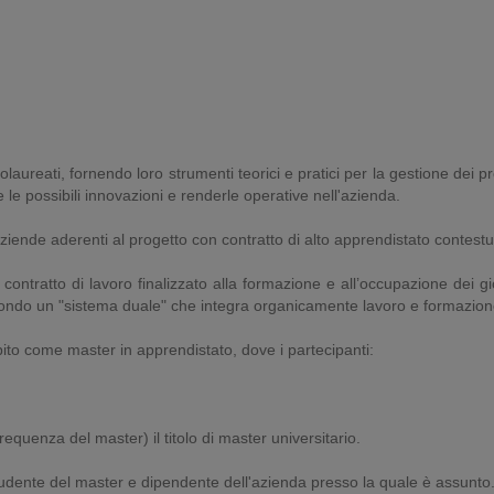
laureati, fornendo loro strumenti teorici e pratici per la gestione dei p
e le possibili innovazioni e renderle operative nell'azienda.
aziende aderenti al progetto con contratto di alto apprendistato contestu
n contratto di lavoro finalizzato alla formazione e all’occupazione dei
condo un "sistema duale" che integra organicamente lavoro e formazion
pito come master in apprendistato, dove i partecipanti:
equenza del master) il titolo di master universitario.
udente del master e dipendente dell'azienda presso la quale è assunto