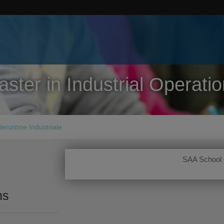
ster in Industrial Operati
enzione Industriale
SAA School
ns