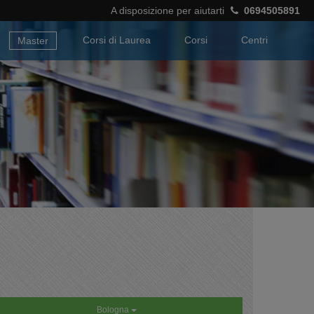
A disposizione per aiutarti
0694505891
Corsi di Laurea
Corsi
Centri
Master
Bologna