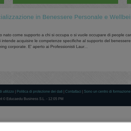
ializzazione in Benessere Personale e Wellbe
to nato come supporto a chi si occupa o si vuole occupare di people ca
i intende acquisire le competenze specifiche al supporto del benessere
ng corporate. E' aperto ai Professionisti Laur...
i utilizzo
|
Politica di protezione dei dati
|
Contattaci
|
Sono un centro di formazione
ht © Educaedu Business S.L. - 12:05 PM