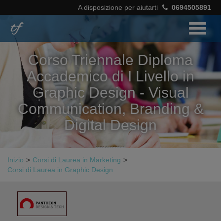
A disposizione per aiutarti
0694505891
Corso Triennale Diploma
Accademico di I Livello in
Graphic Design - Visual
Communication, Branding &
Digital Design
Inizio
>
Corsi di Laurea in Marketing
>
Corsi di Laurea in Graphic Design