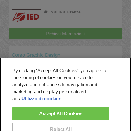
In aula a Firenze
Richiedi Informazioni
Corso Graphic Design
Online
By clicking “Accept All Cookies”, you agree to
In aula a Milano, Torino,
the storing of cookies on your device to
Roma, Napoli, Catania
analyze and enhance site navigation and
marketing and display personalized
Richiedi Informazioni
ads
Utilizzo di cookies
Accept All Cookies
Reject All