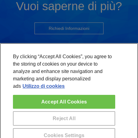
Vuoi saperne di più?
Richiedi Informazioni
By clicking “Accept All Cookies”, you agree to
Formazione relazionata
the storing of cookies on your device to
analyze and enhance site navigation and
marketing and display personalized
In questo momento non sono disponibili programmi di formazione
ads
Utilizzo di cookies
simili
Accept All Cookies
Reject All
Regole di utilizzo
|
Politica di protezione dei dati
|
Contattaci
|
Sono un
Vuoi saperne di più su questo programma?
centro di formazione
|
Centri
Cookies Settings