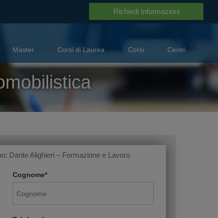
A disposizione per aiutarti
0694505891
Richiedi Informazioni
Master
Corsi di Laurea
Corsi
Centri
mobilistica
o: Dante Alighieri – Formazione e Lavoro
Cognome*