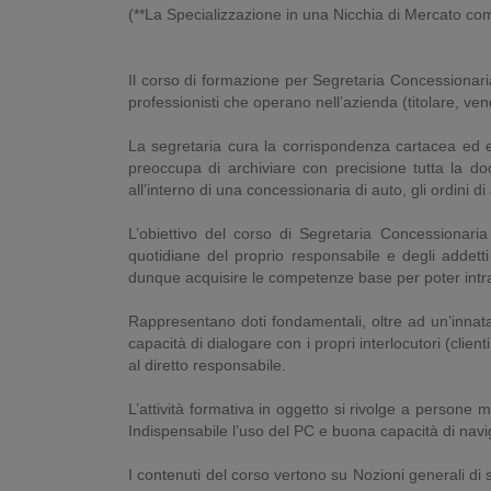
(**La Specializzazione in una Nicchia di Mercato c
Il corso di formazione per Segretaria Concessionaria 
professionisti che operano nell’azienda (titolare, vend
La segretaria cura la corrispondenza cartacea ed ele
preoccupa di archiviare con precisione tutta la doc
all’interno di una concessionaria di auto, gli ordini 
L’obiettivo del corso di Segretaria Concessionaria
quotidiane del proprio responsabile e degli addetti 
dunque acquisire le competenze base per poter intra
Rappresentano doti fondamentali, oltre ad un’innata
capacità di dialogare con i propri interlocutori (clie
al diretto responsabile.
L’attività formativa in oggetto si rivolge a persone
Indispensabile l’uso del PC e buona capacità di navi
I contenuti del corso vertono su Nozioni generali d