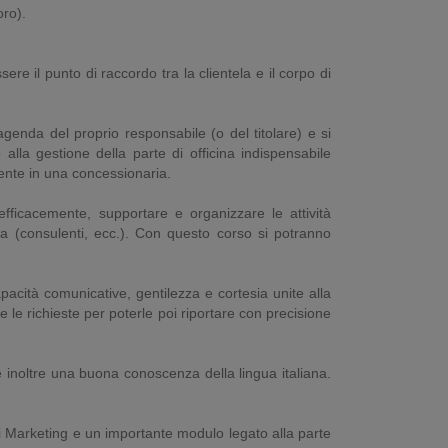
ro).
re il punto di raccordo tra la clientela e il corpo di
agenda del proprio responsabile (o del titolare) e si
alla gestione della parte di officina indispensabile
esente in una concessionaria.
efficacemente, supportare e organizzare le attività
enda (consulenti, ecc.). Con questo corso si potranno
acità comunicative, gentilezza e cortesia unite alla
e le richieste per poterle poi riportare con precisione
e inoltre una buona conoscenza della lingua italiana.
i Marketing e un importante modulo legato alla parte