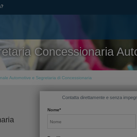
a?
etaria Concessionaria Auto
onale Automotive e Segretaria di Concessionaria
Contatta direttamente e senza impegn
Nome*
aria