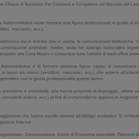
ome Chiave di Successo Per Crescere e Competere nel Mercato del Lavo
Automobilistica vuole formare una figura professionale in grado di esse
itori, meccanici, ecc.).
ttronica sia in entrata che in uscita; le comunicazioni telefoniche; l’
umentazione aziendale. Inoltre, aiuta nel disbrigo burocratico legato 
di acquisto alla Casa Madre e comunque tutta l’attività di back office pr
 Automobilistica è di formare preziose figure capaci di comunicare 
ai lavori sia interni (venditori, meccanici, ecc.) che esterni all’azi
prendere con la giusta professionalità questo lavoro.
 precisione e metodicità, una buona proprietà di linguaggio, ottime cap
nti, consulenti esterni, ecc.) al fine di comprenderne appieno le esigenze 
 maggiorenni che hanno assolto almeno all’obbligo scolastico. Si richied
gazione Internet.
i segretariato, Comunicazione, Cenni di Economia aziendale, Elementi d