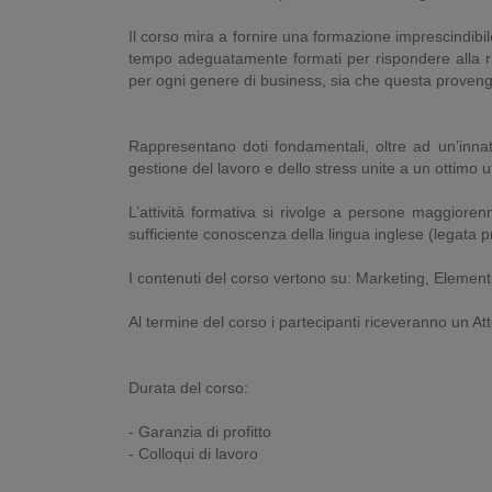
Il corso mira a fornire una formazione imprescindibil
tempo adeguatamente formati per rispondere alla ri
per ogni genere di business, sia che questa provenga
Rappresentano doti fondamentali, oltre ad un’innat
gestione del lavoro e dello stress unite a un ottimo u
L’attività formativa si rivolge a persone maggiore
sufficiente conoscenza della lingua inglese (legata p
I contenuti del corso vertono su: Marketing, Elemen
Al termine del corso i partecipanti riceveranno un A
Durata del corso:
- Garanzia di profitto
- Colloqui di lavoro