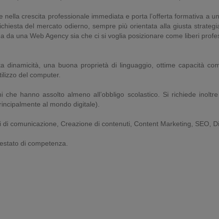
e nella crescita professionale immediata e porta l’offerta formativa a un 
chiesta del mercato odierno, sempre più orientata alla giusta strateg
 da una Web Agency sia che ci si voglia posizionare come liberi profess
a dinamicità, una buona proprietà di linguaggio, ottime capacità comu
tilizzo del computer.
nni che hanno assolto almeno all’obbligo scolastico. Si richiede inolt
rincipalmente al mondo digitale).
ti di comunicazione, Creazione di contenuti, Content Marketing, SEO, D
ttestato di competenza.