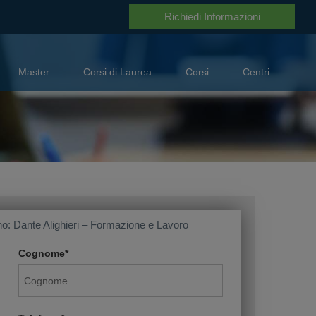
A disposizione per aiutarti
0694505891
Richiedi Informazioni
Master
Corsi di Laurea
Corsi
Centri
o: Dante Alighieri – Formazione e Lavoro
Cognome*