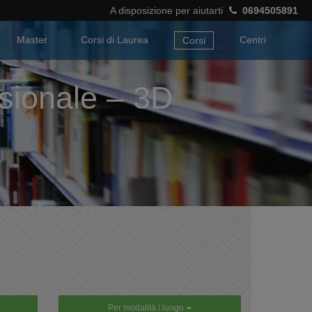
A disposizione per aiutarti
0694505891
Master
Corsi di Laurea
Centri
Corsi
nsionale – 3D
Per modalità / luogo