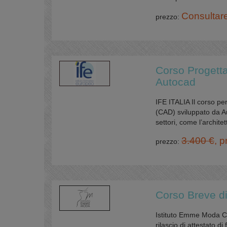
Consultar
prezzo:
Corso Progetta
Autocad
IFE ITALIA Il corso pe
(CAD) sviluppato da Au
settori, come l’architet
3.400 €
, 
prezzo:
Corso Breve d
Istituto Emme Moda Co
rilascio di attestato 