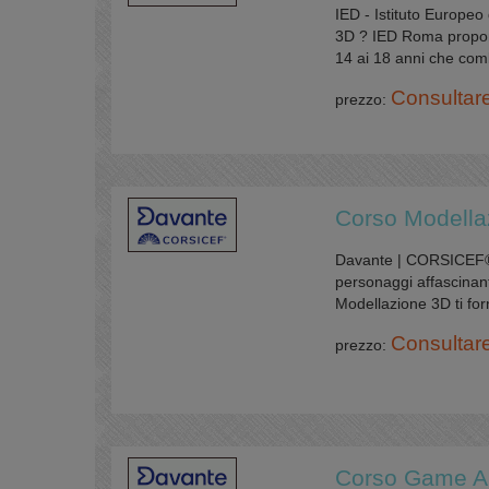
IED - Istituto Europeo
3D ? IED Roma propone
14 ai 18 anni che combi
Consultar
prezzo:
Corso Modella
Davante | CORSICEF® H
personaggi affascinanti
Modellazione 3D ti forn
Consultar
prezzo:
Corso Game Art