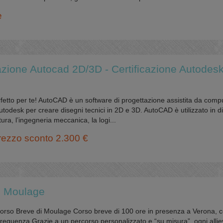
e
zione Autocad 2D/3D - Certificazione Autodes
rfetto per te! AutoCAD è un software di progettazione assistita da comp
todesk per creare disegni tecnici in 2D e 3D. AutoCAD è utilizzato in di
tura, l’ingegneria meccanica, la logi...
prezzo sconto 2.300 €
i Moulage
rso Breve di Moulage Corso breve di 100 ore in presenza a Verona, 
di frequenza Grazie a un percorso personalizzato e “su misura”, ogni alli